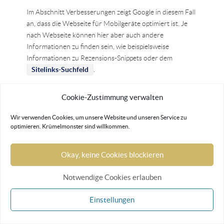
Im Abschnitt Verbesserungen zeigt Google in diesem Fall
an, dass die Webseite für Mobilgeräte optimiert ist. Je
nach Webseite können hier aber auch andere
Informationen zu finden sein, wie beispielsweise
Informationen zu Rezensions-Snippets oder dem
Sitelinks-Suchfeld
.
F: LIVE-URL TESTEN
Cookie-Zustimmung verwalten
Wie ich vorhin bereits erwähnte, brauchst du um den
Screenshot von Google zu sehen, den Live-URL-Test.
Wir verwenden Cookies, um unsere Website und unseren Service zu
Ansonsten ändert sich hier nicht viel zur Voransicht, es
optimieren. Krümelmonster sind willkommen.
sei denn, du hast Informationen auf der Webseite
geändert. Wundere dich nicht, wenn der URL-
Okay, keine Cookies blockieren
Screenshot in einigen Fällen nicht so schön aussieht, das
passiert öfter, wenn einige Ressourcen nicht schnell
Notwendige Cookies erlauben
genug geladen werden.
Einstellungen
Das sollte aber das
Ranking deiner Webseite
im
Normalfall nicht beeinflussen und wenn du dich nicht mit