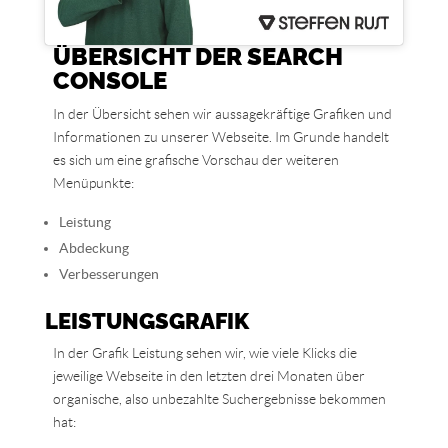
ÜBERSICHT DER SEARCH
CONSOLE
In der Übersicht sehen wir aussagekräftige Grafiken und
Informationen zu unserer Webseite. Im Grunde handelt
es sich um eine grafische Vorschau der weiteren
Menüpunkte:
Leistung
Abdeckung
Verbesserungen
LEISTUNGSGRAFIK
In der Grafik Leistung sehen wir, wie viele Klicks die
jeweilige Webseite in den letzten drei Monaten über
organische, also unbezahlte Suchergebnisse bekommen
hat: