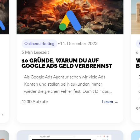
•
11. Dezember 2023
Onlinemarketing
5 Min Lesezeit
6 
10 GRÜNDE, WARUM DU AUF
W
GOOGLE ADS GELD VERBRENNST
B
Als Google Ads Agentur sehen wir viele Ads
Konten und stellen bei Neukunden immer
wieder die gleichen Fehler fest. Damit Dir das…
1230 Aufrufe
Lesen →
9
 →