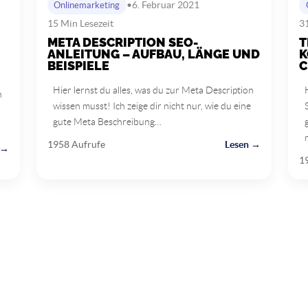
•
6. Februar 2021
Onlinemarketing
15 Min Lesezeit
31
META DESCRIPTION SEO-
T
ANLEITUNG – AUFBAU, LÄNGE UND
K
BEISPIELE
C
Hier lernst du alles, was du zur Meta Description
n
wissen musst! Ich zeige dir nicht nur, wie du eine
gute Meta Beschreibung…
1958 Aufrufe
Lesen →
 →
1