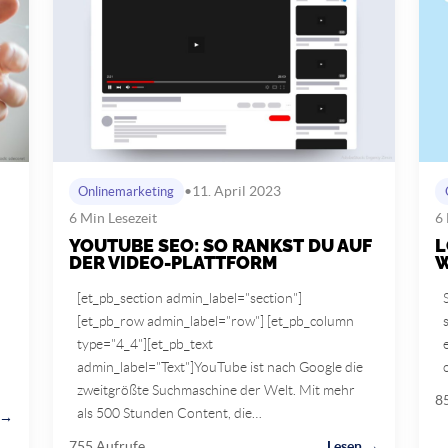
•
11. April 2023
Onlinemarketing
6 Min Lesezeit
6 
YOUTUBE SEO: SO RANKST DU AUF
L
DER VIDEO-PLATTFORM
W
[et_pb_section admin_label="section"]
[et_pb_row admin_label="row"] [et_pb_column
type="4_4"][et_pb_text
admin_label="Text"]YouTube ist nach Google die
zweitgrößte Suchmaschine der Welt. Mit mehr
8
als 500 Stunden Content, die…
 →
755 Aufrufe
Lesen →