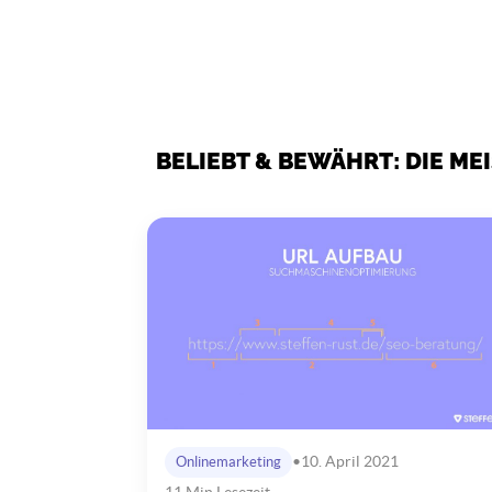
BELIEBT & BEWÄHRT: DIE M
•
10. April 2021
Onlinemarketing
11 Min Lesezeit