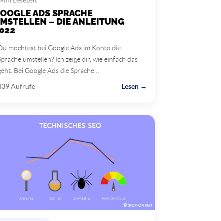
OOGLE ADS SPRACHE
MSTELLEN – DIE ANLEITUNG
022
Du möchtest bei Google Ads im Konto die
Sprache umstellen? Ich zeige dir, wie einfach das
geht. Bei Google Ads die Sprache…
439 Aufrufe
Lesen →