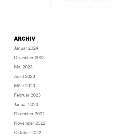
A
l
t
e
ARCHIV
r
n
Januar 2024
a
Dezember 2023
t
Mai 2023
i
v
April 2023
e
März 2023
:
Februar 2023
Januar 2023
Dezember 2022
November 2022
Oktober 2022