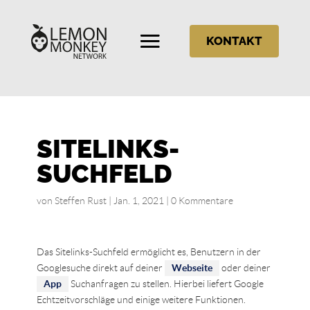
KONTAKT
SITELINKS-
SUCHFELD
von
Steffen Rust
|
Jan. 1, 2021
|
0 Kommentare
Das Sitelinks-Suchfeld ermöglicht es, Benutzern in der
Googlesuche direkt auf deiner
Webseite
oder deiner
App
Suchanfragen zu stellen. Hierbei liefert Google
Echtzeitvorschläge und einige weitere Funktionen.