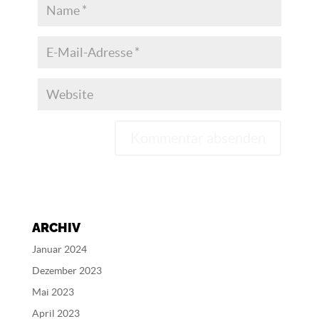
A
l
t
e
ARCHIV
r
n
Januar 2024
a
Dezember 2023
t
Mai 2023
i
v
April 2023