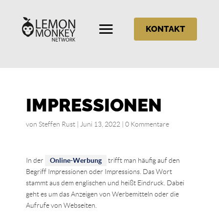
KONTAKT
IMPRESSIONEN
von
Steffen Rust
|
Juni 13, 2022
|
0 Kommentare
In der
Online-Werbung
trifft man häufig auf den
Begriff Impressionen oder Impressions. Das Wort
stammt aus dem englischen und heißt Eindruck. Dabei
geht es um das Anzeigen von Werbemitteln oder die
Aufrufe von Webseiten.