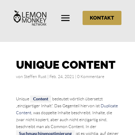
KONTAKT
UNIQUE CONTENT
von
Steffen Rust
|
Feb. 24, 2021
|
0 Kommentare
Unique
Content
bedeutet wörtlich übersetzt
„einzigartiger Inhalt“. Das Gegenteil hiervon ist
Duplicate
Content
, was doppelte Inhalte beschreibt. Inhalte, die
zwar nicht kopiert, aber auch nicht einzigartig sind,
beschreibt man als Common Content. In der
Suchmaschinenoptimierung
ist es wichtig, auf deiner