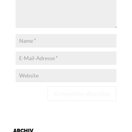
A
l
t
e
ARCHIV
r