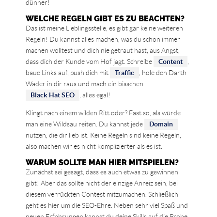
dünner!
WELCHE REGELN GIBT ES ZU BEACHTEN?
Das ist meine Lieblingsstelle, es gibt gar keine weiteren
Regeln! Du kannst alles machen, was du schon immer
machen wolltest und dich nie getraut hast, aus Angst,
dass dich der Kunde vom Hof jagt. Schreibe
Content
,
baue Links auf, push dich mit
Traffic
, hole den Darth
Wader in dir raus und mach ein bisschen
Black Hat SEO
, alles egal!
Klingt nach einem wilden Ritt oder? Fast so, als würde
man eine Wildsau reiten. Du kannst jede
Domain
nutzen, die dir lieb ist. Keine Regeln sind keine Regeln,
also machen wir es nicht komplizierter als es ist.
WARUM SOLLTE MAN HIER MITSPIELEN?
Zunächst sei gesagt, dass es auch etwas zu gewinnen
gibt! Aber das sollte nicht der einzige Anreiz sein, bei
diesem verrückten Contest mitzumachen. Schließlich
geht es hier um die SEO-Ehre. Neben sehr viel Spaß und
neuen Erfahrungen kannst du deine Skills auf die Probe