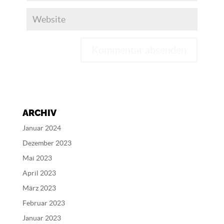
A
l
t
e
ARCHIV
r
n
Januar 2024
a
Dezember 2023
t
Mai 2023
i
v
April 2023
e
März 2023
:
Februar 2023
Januar 2023