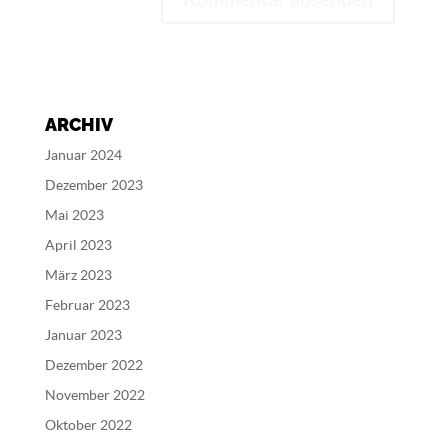
A
l
t
e
ARCHIV
r
n
Januar 2024
a
Dezember 2023
t
Mai 2023
i
v
April 2023
e
März 2023
:
Februar 2023
Januar 2023
Dezember 2022
November 2022
Oktober 2022