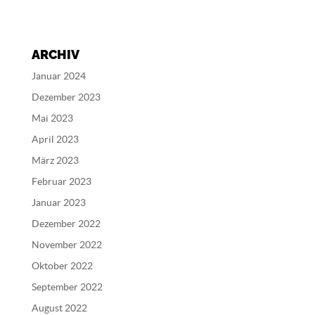
l
t
e
ARCHIV
r
n
Januar 2024
a
Dezember 2023
t
Mai 2023
i
v
April 2023
e
März 2023
:
Februar 2023
Januar 2023
Dezember 2022
November 2022
Oktober 2022
September 2022
August 2022