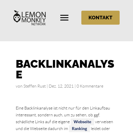
KONTAKT
BACKLINKANALYS
E
von
Steffen Rust
|
Dez. 12, 2021
|
0 Kommentare
Eine Backlinkanalyse ist nicht nur für den Linkaufbau
interessant, sondern auch, um zu sehen, ob ggf.
schädliche Links auf die eigene
Webseite
verweisen
und die Webseite dadurch im
Ranking
leidet oder