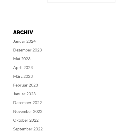
A
l
t
e
ARCHIV
r
n
Januar 2024
a
Dezember 2023
t
Mai 2023
i
v
April 2023
e
März 2023
:
Februar 2023
Januar 2023
Dezember 2022
November 2022
Oktober 2022
September 2022