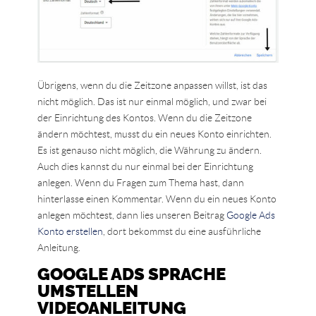
Übrigens, wenn du die Zeitzone anpassen willst, ist das
nicht möglich. Das ist nur einmal möglich, und zwar bei
der Einrichtung des Kontos. Wenn du die Zeitzone
ändern möchtest, musst du ein neues Konto einrichten.
Es ist genauso nicht möglich, die Währung zu ändern.
Auch dies kannst du nur einmal bei der Einrichtung
anlegen. Wenn du Fragen zum Thema hast, dann
hinterlasse einen Kommentar. Wenn du ein neues Konto
anlegen möchtest, dann lies unseren Beitrag
Google Ads
Konto erstellen
, dort bekommst du eine ausführliche
Anleitung.
GOOGLE ADS SPRACHE
UMSTELLEN
VIDEOANLEITUNG