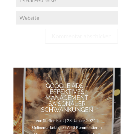
Kommentar abschicken
GOOGLE ADS –
EFFEKTIVES
MANAGEMENT
SAISONALER
SCHWANKUNGEN
von
Steffen Rust
|
28. Januar 2024
|
Onlinemarketing
,
SEA
| 0 Kommentieren