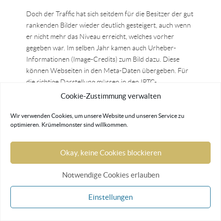
Doch der Traffic hat sich seitdem für die Besitzer der gut
rankenden Bilder wieder deutlich gesteigert, auch wenn
er nicht mehr das Niveau erreicht, welches vorher
gegeben war. Im selben Jahr kamen auch Urheber-
Informationen (Image-Credits) zum Bild dazu. Diese
können Webseiten in den Meta-Daten übergeben. Für
die richtige Darstellung müssen in den IPTC-
Informationen die Urheber, Rechteinhaber und
Cookie-Zustimmung verwalten
Namensnennung genannt werden.
Wir verwenden Cookies, um unsere Website und unseren Service zu
MEINE 10 TIPPS FÜR GUTES
optimieren. Krümelmonster sind willkommen.
BILDER SEO
Hier für meine lieben Schnellleser eine Kurzfassung der
Okay, keine Cookies blockieren
wichtigsten Punkte als Tipps:
Notwendige Cookies erlauben
nutze hochwertige und einzigartige Bilder
verwende relevante Bilder
Einstellungen
wähle einen guten Suchbegriff
beschreibe die Bilder treffend