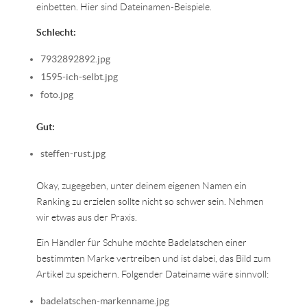
einbetten. Hier sind Dateinamen-Beispiele.
Schlecht:
7932892892.jpg
1595-ich-selbt.jpg
foto.jpg
Gut:
steffen-rust.jpg
Okay, zugegeben, unter deinem eigenen Namen ein
Ranking zu erzielen sollte nicht so schwer sein. Nehmen
wir etwas aus der Praxis.
Ein Händler für Schuhe möchte Badelatschen einer
bestimmten Marke vertreiben und ist dabei, das Bild zum
Artikel zu speichern. Folgender Dateiname wäre sinnvoll:
badelatschen-markenname.jpg