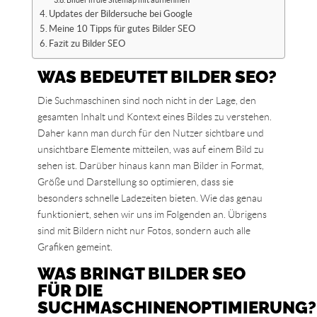
Bilder in die Sitemap mit aufnehmen
Updates der Bildersuche bei Google
Meine 10 Tipps für gutes Bilder SEO
Fazit zu Bilder SEO
WAS BEDEUTET BILDER SEO?
Die Suchmaschinen sind noch nicht in der Lage, den
gesamten Inhalt und Kontext eines Bildes zu verstehen.
Daher kann man durch für den Nutzer sichtbare und
unsichtbare Elemente mitteilen, was auf einem Bild zu
sehen ist. Darüber hinaus kann man Bilder in Format,
Größe und Darstellung so optimieren, dass sie
besonders schnelle Ladezeiten bieten. Wie das genau
funktioniert, sehen wir uns im Folgenden an. Übrigens
sind mit Bildern nicht nur Fotos, sondern auch alle
Grafiken gemeint.
WAS BRINGT BILDER SEO
FÜR DIE
SUCHMASCHINENOPTIMIERUNG?