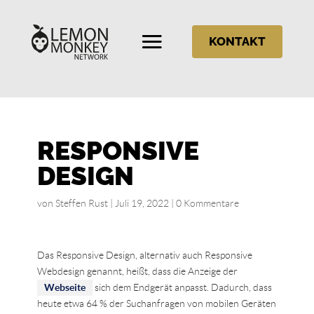
KONTAKT
RESPONSIVE
DESIGN
von
Steffen Rust
|
Juli 19, 2022
|
0 Kommentare
Das Responsive Design, alternativ auch Responsive
Webdesign genannt, heißt, dass die Anzeige der
Webseite
sich dem Endgerät anpasst. Dadurch, dass
heute etwa 64 % der Suchanfragen von mobilen Geräten