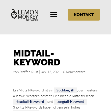
KONTAKT
MIDTAIL-
KEYWORD
von
Steffen Rust
|
Jan. 13, 2021
|
0 Kommentare
Ein Midtail-Keyword ist ein
Suchbegriff
, der meistens
aus zwei Wörtern besteht. Er bildet die Mitte zwischen
Headtail-Keyword
und
Longtail-Keyword
.
Shorttail-Keywords haben oft ein sehr hohes