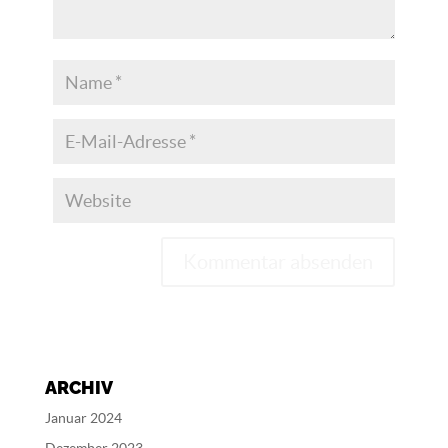
A
l
t
e
ARCHIV
r
n
Januar 2024
a