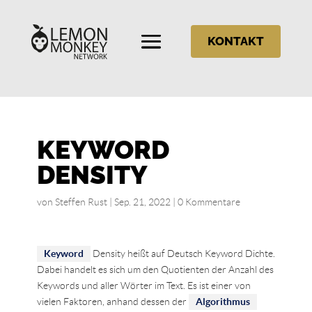
KONTAKT
KEYWORD
DENSITY
von
Steffen Rust
|
Sep. 21, 2022
|
0 Kommentare
Keyword
Density heißt auf Deutsch Keyword Dichte.
Dabei handelt es sich um den Quotienten der Anzahl des
Keywords und aller Wörter im Text. Es ist einer von
vielen Faktoren, anhand dessen der
Algorithmus