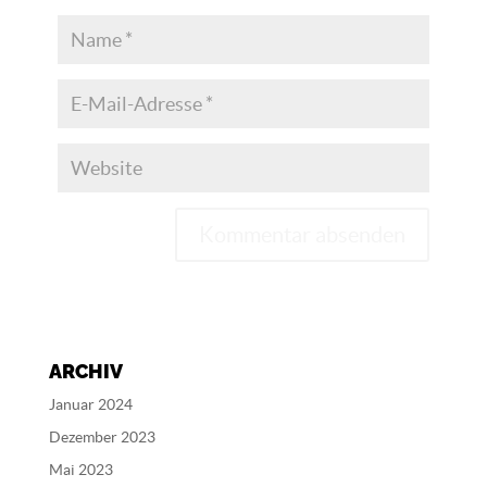
A
l
t
e
ARCHIV
r
n
Januar 2024
a
Dezember 2023
t
Mai 2023
i