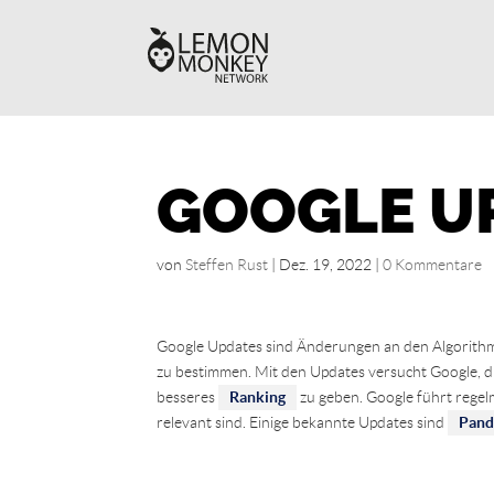
GOOGLE U
von
Steffen Rust
|
Dez. 19, 2022
|
0 Kommentare
Google Updates sind Änderungen an den Algorithm
zu bestimmen. Mit den Updates versucht Google, di
besseres
Ranking
zu geben. Google führt regelm
relevant sind. Einige bekannte Updates sind
Pand