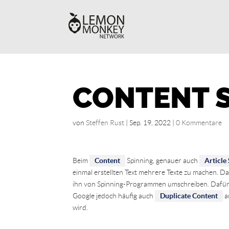
CONTENT 
von
Steffen Rust
|
Sep. 19, 2022
|
0 Kommentare
Beim
Content
Spinning, genauer auch
Article
einmal erstellten Text mehrere Texte zu machen. D
ihn von Spinning-Programmen umschreiben. Dafür
Google jedoch häufig auch
Duplicate Content
a
wird.