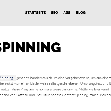
STARTSEITE
SEO
ADS
BLOG
SPINNING
 Spinning
genannt, handelt es sich um eine Vorgehensweise, um aus eine
abei nutzt man einen idealerweise selbstgeschriebenen Ursprungstext und l
 nutzen diese Programme normalerweise Synonyme. Mittlerweile erkennt
nhand von Satzbau und -Struktur, sodass Content Spinning immer unsiche