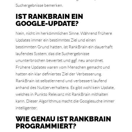
Suchergebnisse bemerken.
IST RANKBRAIN EIN
GOOGLE-UPDATE?
Nein, nicht im herkömmlichen Sinne. Während frühere
Updates immer ein bestimmtes Ziel und einen
bestimmten Grund hatten, ist RankBrain ein dauerhaft
laufendes System, das die Suchergebnisse
ununterbrochen bewertet und ggf. neu anordnet.
Frühere Updates waren vom Menschen gemacht und
hatten ein klar definiertes Ziel der Verbesserung.
RankBrain ist selbstlernend und verbessert laufend
anhand des Nutzerverhaltens. Es gibt wohl kein Update,
welches in Punkto Relevanz mit RankBrain mithalten
kann. Dieser Algorithmus macht die Googlesuche immer
intelligenter.
WIE GENAU IST RANKBRAIN
PROGRAMMIERT?