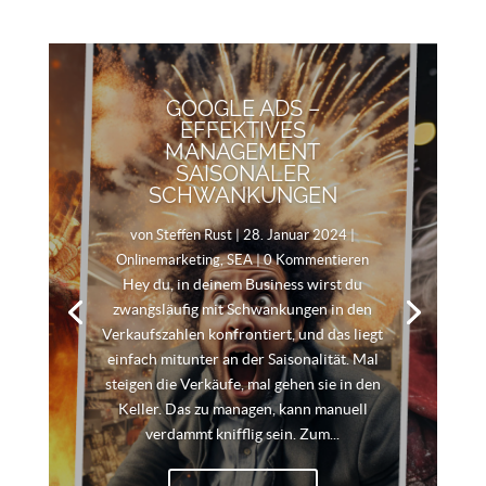
GOOGLE ADS –
EFFEKTIVES
MANAGEMENT
SAISONALER
SCHWANKUNGEN
von
Steffen Rust
|
28. Januar 2024
|
Onlinemarketing
,
SEA
| 0 Kommentieren
Hey du, in deinem Business wirst du
zwangsläufig mit Schwankungen in den
Verkaufszahlen konfrontiert, und das liegt
einfach mitunter an der Saisonalität. Mal
steigen die Verkäufe, mal gehen sie in den
Keller. Das zu managen, kann manuell
verdammt knifflig sein. Zum...