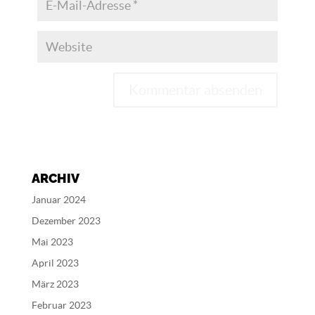
A
l
t
e
ARCHIV
r
n
Januar 2024
a
Dezember 2023
t
Mai 2023
i
v
April 2023
e
März 2023
:
Februar 2023