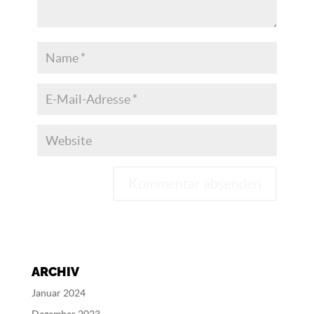
A
l
t
e
ARCHIV
r
n
Januar 2024
a