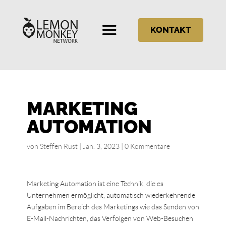
KONTAKT
MARKETING
AUTOMATION
von
Steffen Rust
|
Jan. 3, 2023
|
0 Kommentare
Marketing Automation ist eine Technik, die es
Unternehmen ermöglicht, automatisch wiederkehrende
Aufgaben im Bereich des Marketings wie das Senden von
E-Mail-Nachrichten, das Verfolgen von Web-Besuchen