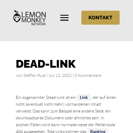
KONTAKT
DEAD-LINK
von
Steffen Rust
|
Juli 12, 2022
|
0 Kommentare
Ein sogenannter Dead-Link ist ein
Link
, der auf einen
nicht (eventuell nicht mehr) vorhandenen Inhalt
verweist. Das kann zum Beispiel eine andere Seite, ein
downloadbares Dokument oder ähnliches sein. In
solchen Fällen wird dann normalerweise der Fehlercode
404 ausgegeben. Tote Links können das
Ranking