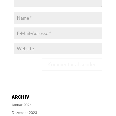
A
l
t
e
ARCHIV
r
n
Januar 2024
a
Dezember 2023
t