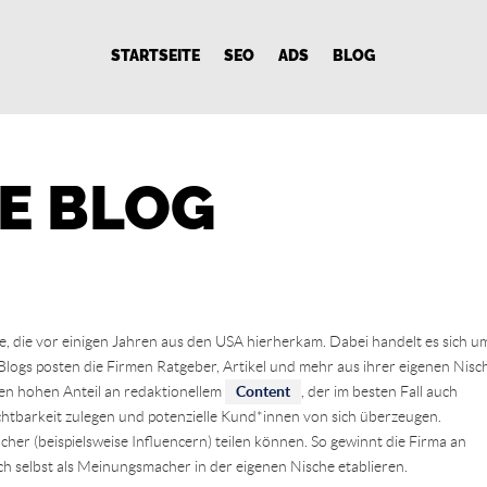
STARTSEITE
SEO
ADS
BLOG
E BLOG
ie, die vor einigen Jahren aus den USA hierherkam. Dabei handelt es sich u
Blogs posten die Firmen Ratgeber, Artikel und mehr aus ihrer eigenen Nisc
den hohen Anteil an redaktionellem
Content
, der im besten Fall auch
Sichtbarkeit zulegen und potenzielle Kund*innen von sich überzeugen.
acher (beispielsweise Influencern) teilen können. So gewinnt die Firma an
 selbst als Meinungsmacher in der eigenen Nische etablieren.