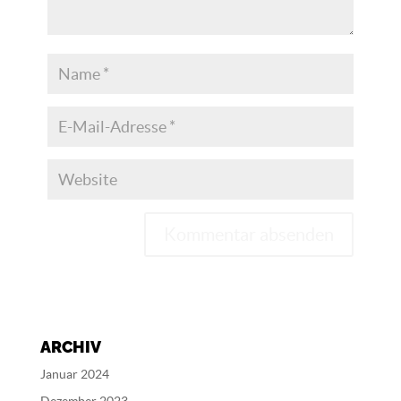
A
l
t
e
ARCHIV
r
n
Januar 2024
a