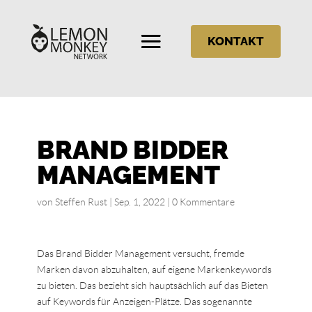
KONTAKT
BRAND BIDDER
MANAGEMENT
von
Steffen Rust
|
Sep. 1, 2022
|
0 Kommentare
Das Brand Bidder Management versucht, fremde
Marken davon abzuhalten, auf eigene Markenkeywords
zu bieten. Das bezieht sich hauptsächlich auf das Bieten
auf Keywords für Anzeigen-Plätze. Das sogenannte