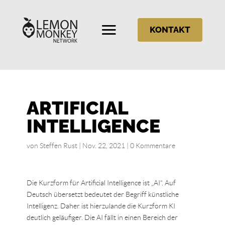
KONTAKT
ARTIFICIAL
INTELLIGENCE
von
Steffen Rust
|
Nov. 22, 2021
|
0 Kommentare
Die Kurzform für Artificial Intelligence ist „AI“. Auf
Deutsch übersetzt bedeutet der Begriff künstliche
Intelligenz. Daher ist hierzulande die Kurzform KI
deutlich geläufiger. Die AI fällt in einen Bereich der