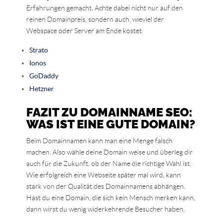
Erfahrungen gemacht. Achte dabei nicht nur auf den
reinen Domainpreis, sondern auch, wieviel der
Webspace oder Server am Ende kostet:
Strato
Ionos
GoDaddy
Hetzner
FAZIT ZU DOMAINNAME SEO:
WAS IST EINE GUTE DOMAIN?
Beim Domainnamen kann man eine Menge falsch
machen. Also wähle deine Domain weise und überleg dir
auch für die Zukunft, ob der Name die richtige Wahl ist.
Wie erfolgreich eine Webseite später mal wird, kann
stark von der Qualität des Domainnamens abhängen.
Hast du eine Domain, die sich kein Mensch merken kann,
dann wirst du wenig widerkehrende Besucher haben.