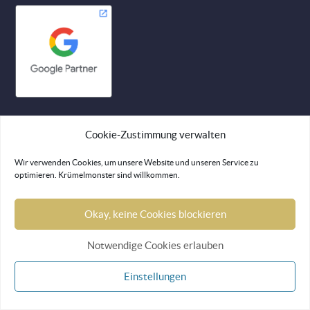
SUPPORT
Cookie-Zustimmung verwalten
Kontakt aufnehmen
Wir verwenden Cookies, um unsere Website und unseren Service zu
Remote-Support
optimieren. Krümelmonster sind willkommen.
Okay, keine Cookies blockieren
RESSOURCEN
Notwendige Cookies erlauben
Blog
Lexikon
Einstellungen