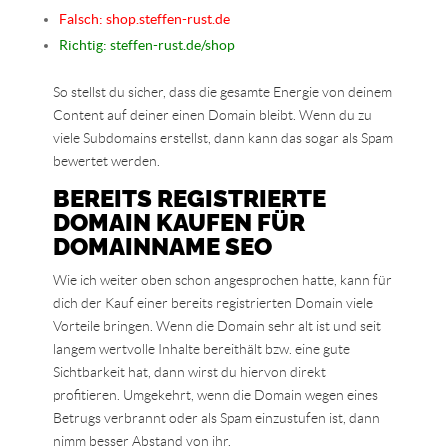
Falsch: shop.steffen-rust.de
Richtig: steffen-rust.de/shop
So stellst du sicher, dass die gesamte Energie von deinem
Content auf deiner einen Domain bleibt. Wenn du zu
viele Subdomains erstellst, dann kann das sogar als Spam
bewertet werden.
BEREITS REGISTRIERTE
DOMAIN KAUFEN FÜR
DOMAINNAME SEO
Wie ich weiter oben schon angesprochen hatte, kann für
dich der Kauf einer bereits registrierten Domain viele
Vorteile bringen. Wenn die Domain sehr alt ist und seit
langem wertvolle Inhalte bereithält bzw. eine gute
Sichtbarkeit hat, dann wirst du hiervon direkt
profitieren. Umgekehrt, wenn die Domain wegen eines
Betrugs verbrannt oder als Spam einzustufen ist, dann
nimm besser Abstand von ihr.