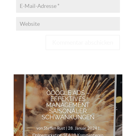
Kommentar abschicken
GOOGLE ADS –
EFFEKTIVES
MANAGEMENT
SAISONALER
SCHWANKUNGEN
von
Steffen Rust
|
28. Januar 2024
|
Onlinemarketing
,
SEA
| 0 Kommentieren