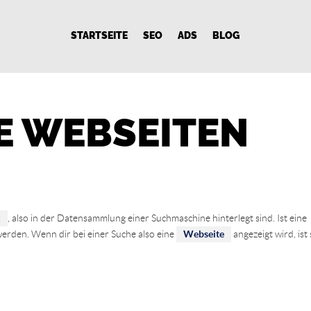
STARTSEITE
SEO
ADS
BLOG
E WEBSEITEN
x
, also in der Datensammlung einer Suchmaschine hinterlegt sind. Ist eine
 werden. Wenn dir bei einer Suche also eine
Webseite
angezeigt wird, ist 