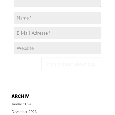
A
l
t
e
ARCHIV
r
n
Januar 2024
a
Dezember 2023
t