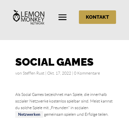
KONTAKT
SOCIAL GAMES
von
Steffen Rust
|
Okt. 17, 2022
|
0 Kommentare
Als Social Games bezeichnet man Spiele, die innerhalb
sozialer Netzwerke kostenlos spielbar sind. Meist kannst
du solche Spiele mit „Freunden“ in sozialen
Netzwerken
gemeinsam spielen und Erfolge teilen.