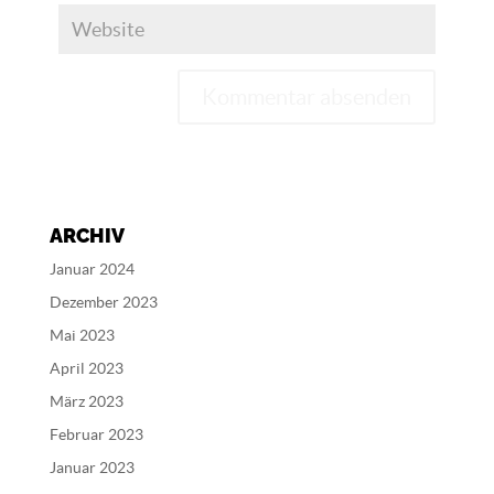
A
l
t
e
ARCHIV
r
n
Januar 2024
a
Dezember 2023
t
Mai 2023
i
v
April 2023
e
März 2023
:
Februar 2023
Januar 2023