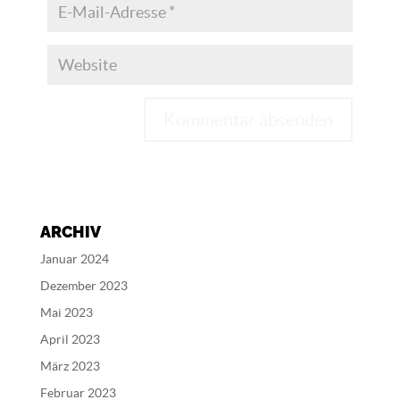
A
l
t
e
ARCHIV
r
n
Januar 2024
a
Dezember 2023
t
Mai 2023
i
v
April 2023
e
März 2023
:
Februar 2023