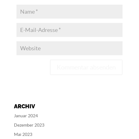
A
l
t
e
ARCHIV
r
n
Januar 2024
a
Dezember 2023
t
Mai 2023
i