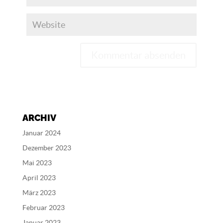
A
l
t
e
ARCHIV
r
n
Januar 2024
a
Dezember 2023
t
Mai 2023
i
v
April 2023
e
März 2023
:
Februar 2023
Januar 2023