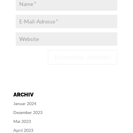
A
l
t
e
ARCHIV
r
n
Januar 2024
a
Dezember 2023
t
Mai 2023
i
v
April 2023