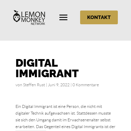
KONTAKT
DIGITAL
IMMIGRANT
von
Steffen Rust
|
Juni 9, 2022
|
0 Kommentare
Ein Digital Immigrant ist eine Person, die nicht mit
digitaler Technik aufgewachsen ist. Stattdessen musste
sie sich den Umgang damit im Erwachsenenalter selbst
erarbeiten. Das Gegenteil eines Digital Immigrants ist der