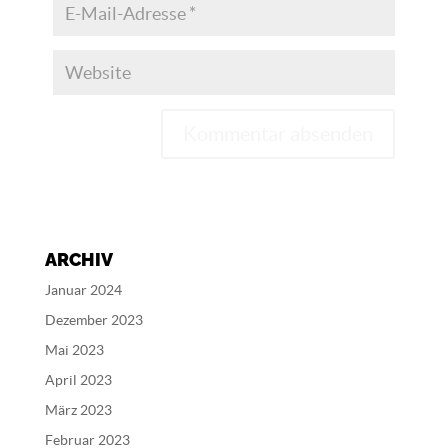
A
l
t
e
ARCHIV
r
n
Januar 2024
a
Dezember 2023
t
Mai 2023
i
v
April 2023
e
März 2023
:
Februar 2023