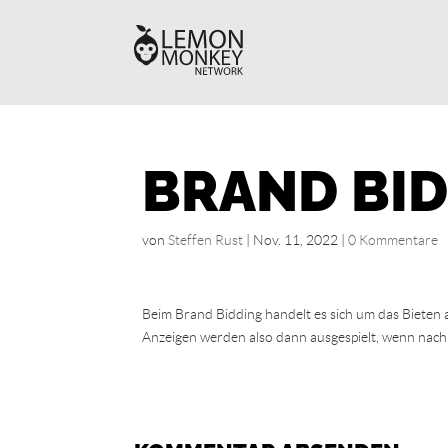
BRAND BI
von
Steffen Rust
|
Nov. 11, 2022
|
0 Kommentare
Beim Brand Bidding handelt es sich um das Biete
Anzeigen werden also dann ausgespielt, wenn na